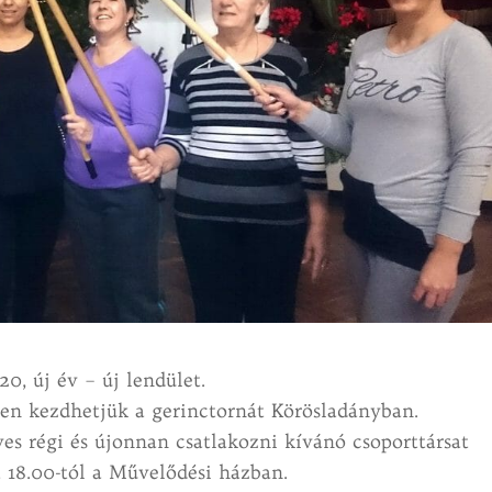
20, új év – új lendület.
en kezdhetjük a gerinctornát Körösladányban.
es régi és újonnan csatlakozni kívánó csoporttársat
 18.00-tól a Művelődési házban.