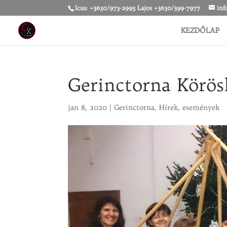
Icus: +3630/973-2995 Lajos +3630/399-7977
inf
KEZDŐLAP
Gerinctorna Körö
jan 8, 2020
|
Gerinctorna
,
Hírek, események