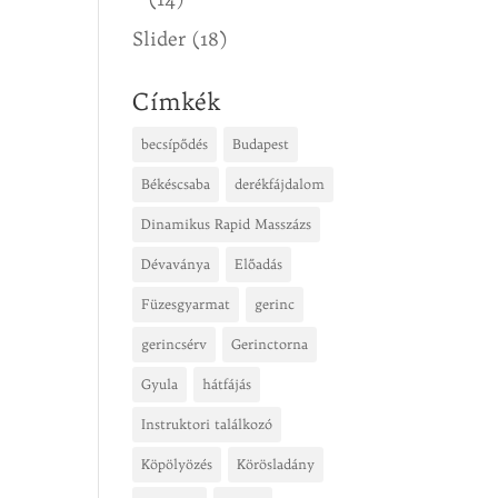
Slider
(18)
Címkék
becsípődés
Budapest
Békéscsaba
derékfájdalom
Dinamikus Rapid Masszázs
Dévaványa
Előadás
Füzesgyarmat
gerinc
gerincsérv
Gerinctorna
Gyula
hátfájás
Instruktori találkozó
Köpölyözés
Körösladány