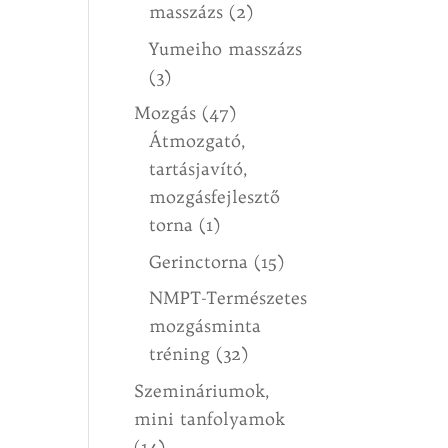
masszázs
(2)
Yumeiho masszázs
(3)
Mozgás
(47)
Átmozgató,
tartásjavító,
mozgásfejlesztő
torna
(1)
Gerinctorna
(15)
NMPT-Természetes
mozgásminta
tréning
(32)
Szemináriumok,
mini tanfolyamok
(14)