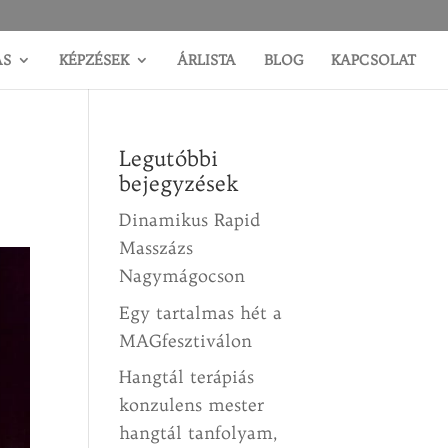
ÁS
KÉPZÉSEK
ÁRLISTA
BLOG
KAPCSOLAT
Legutóbbi
bejegyzések
Dinamikus Rapid
Masszázs
Nagymágocson
Egy tartalmas hét a
MAGfesztiválon
Hangtál terápiás
konzulens mester
hangtál tanfolyam,