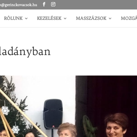
o@gerinckovacsok.hu
RÓLUNK
KEZELÉSEK
MASSZÁZSOK
MOZG
sladányban