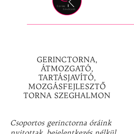
GERINCTORNA,
ÁTMOZGATÓ,
TARTÁSJAVÍTÓ,
MOZGÁSFEJLESZTŐ
TORNA SZEGHALMON
Csoportos gerinctorna óráink
nyitottak, bejelentkezés nélkül