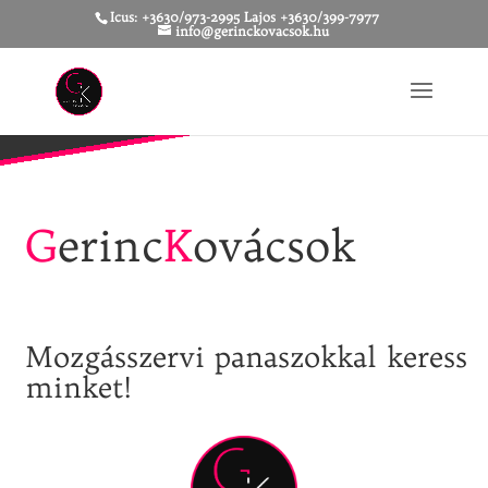
Icus: +3630/973-2995 Lajos +3630/399-7977
info@gerinckovacsok.hu
G
erinc
K
ovácsok
Mozgásszervi panaszokkal keress
minket!