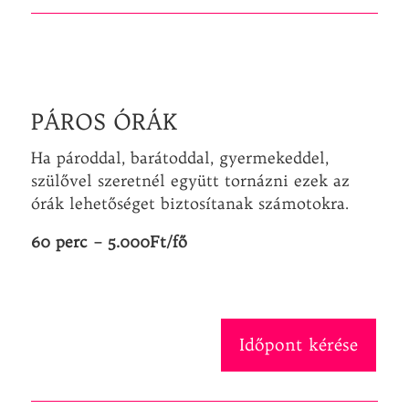
PÁROS ÓRÁK
Ha pároddal, barátoddal, gyermekeddel,
szülővel szeretnél együtt tornázni ezek az
órák lehetőséget biztosítanak számotokra.
60 perc – 5.000Ft/fő
Időpont kérése