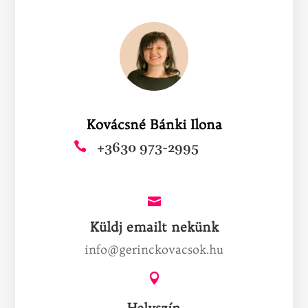
Kovácsné Bánki Ilona
+3630 973-2995


Küldj emailt nekünk
info@gerinckovacsok.hu

Helyszín