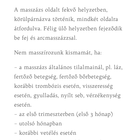
A masszázs oldalt fekvő helyzetben,
körülpárnázva történik, mindkét oldalra
átfordulva. Félig ülő helyzetben fejeződik
be fej és arcmasszázzsal.
Nem masszírozunk kismamát, ha:
– a masszázs általános tilalmainál, pl. láz,
fertőző betegség, fertőző bőrbetegség,
korábbi trombózis esetén, visszeresség
esetén, gyulladás, nyílt seb, vérzékenység
esetén.
– az első trimeszterben (első 3 hónap)
– utolsó hónapban
– korábbi vetélés esetén