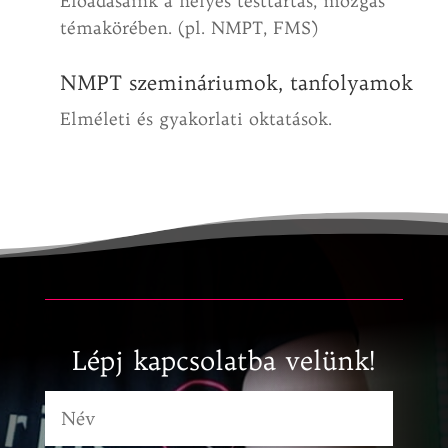
Előadásaink a helyes testtartás, mozgás
témakörében. (pl. NMPT, FMS)
NMPT szemináriumok, tanfolyamok
Elméleti és gyakorlati oktatások.
Lépj kapcsolatba velünk!