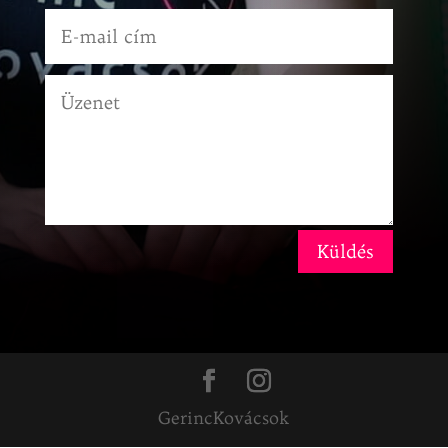
Küldés
GerincKovácsok