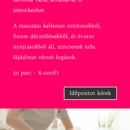
jelentkezhet.
A masszázs kellemes simításokból,
finom dörzsölésekből, és óvatos
nyújtásokból áll, nincsenek erős,
fájdalmat okozó fogások.
50 perc – 8.000Ft
Időpontot kérek