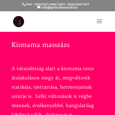
Icus: +3630/973-2995 Lajos +3630/399-7977
info@gerinckovacsok.hu
Kismama masszázs
A várandósság alatt a kismama teste
átalakuláson megy át, megváltozik
statikája, testtartása, hormonjainak
szintje is. Lelki változások is végbe
mennek, érzékenyebbé, hangulatilag
labilissá válik, alvászavar is