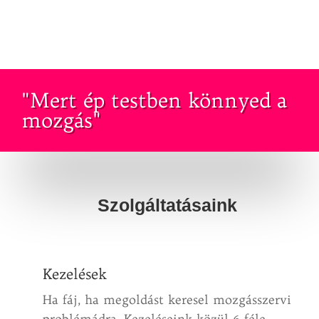
"Mert ép testben könnyed a
mozgás"
Szolgáltatásaink
Kezelések
Ha fáj, ha megoldást keresel mozgásszervi
problémádra. Kezeléseink közül 6 féle