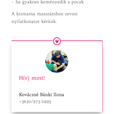
– ha gyakran keményedik a pocak
A kismama masszázshoz orvosi
nyilatkozatot kérünk.
Hívj most!
Kovácsné Bánki Ilona
+3630/973-2995