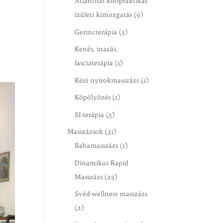
Atlantiszi kiropraktikás
ízületi kimozgatás
(9)
Gerincterápia
(3)
Kenés, inazás,
fasciaterápia
(1)
Kézi nyirokmasszázs
(1)
Köpölyözés
(1)
SI-terápia
(5)
Masszázsok
(31)
Babamasszázs
(1)
Dinamikus Rapid
Masszázs
(25)
Svéd-wellness masszázs
(2)