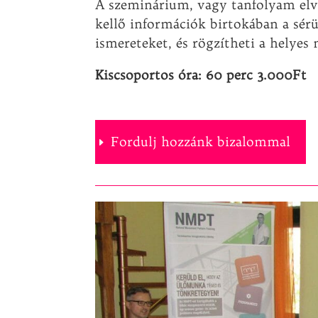
A szeminárium, vagy tanfolyam elvé
kellő információk birtokában a sérü
ismereteket, és rögzítheti a helyes
Kiscsoportos óra: 60 perc 3.000Ft
Fordulj hozzánk bizalommal