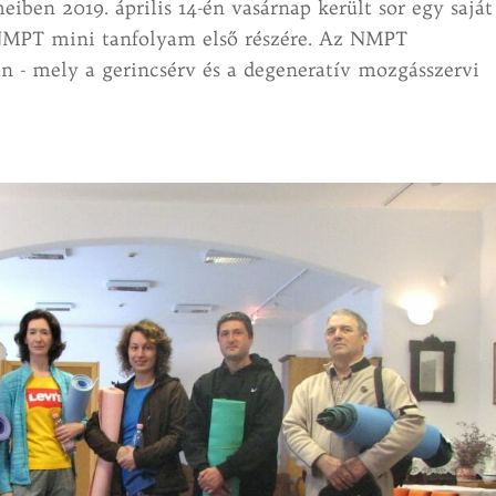
ben 2019. április 14-én vasárnap került sor egy saját
NMPT mini tanfolyam első részére. Az NMPT
án - mely a gerincsérv és a degeneratív mozgásszervi