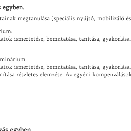
s egyben.
ainak megtanulása (speciális nyújtó, mobilizáló és
rium:
latok ismertetése, bemutatása, tanítása, gyakorlása
zeminárium
latok ismertetése, bemutatása, tanítása, gyakorlása
anítása részletes elemzése. Az egyéni kompenzálások
ozás egyben.