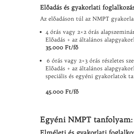
Előadás és gyakorlati foglalkozá
Az előadáson túl az NMPT gyakorlat
4 órás vagy 2×2 órás alapszeminá
Előadás + az általános alapgyakor
35.000 Ft/fő
6 órás vagy 2×3 órás részletes s
Előadás + az általános alapgyakor
speciális és egyéni gyakorlatok t
45.000 Ft/fő
Egyéni NMPT tanfolyam:
Elméleti és gyakorlati foglalk