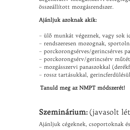
összeállított mozgásrendszer.
Ajánljuk azoknak akik:
– ülő munkát végeznek, vagy sok i
– rendszeresen mozognak, sportoln
– porckorongsérves/gerincsérves p
– porckorongsérv/gerincsérv műtét 
– mozgásszervi panaszokkal (derékfá
– rossz tartásukkal, gerincferdülé
Tanuld meg az NMPT módszerét!
Szeminárium:
(javasolt lé
Ajánljuk cégeknek, csoportoknak é