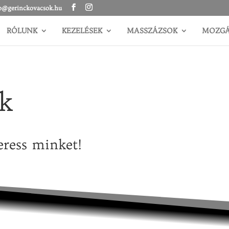
o@gerinckovacsok.hu
RÓLUNK
KEZELÉSEK
MASSZÁZSOK
MOZG
k
eress minket!