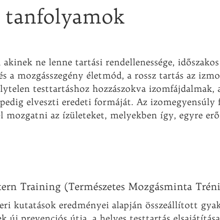
 tanfolyamok
akinek ne lenne tartási rendellenessége, időszakos 
s a mozgásszegény életmód, a rossz tartás az izmo
lytelen testtartáshoz hozzászokva izomfájdalmak, a
 pedig elveszti eredeti formáját. Az izomegyensúly
 mozgatni az ízületeket, melyekben így, egyre er
rn Training (Természetes Mozgásminta Trén
i kutatások eredményei alapján összeállított gyako
új prevenciós útja, a helyes testtartás elsajátítása