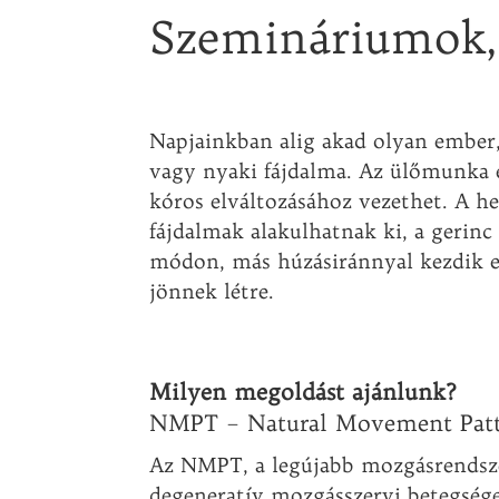
Szemináriumok,
Napjainkban alig akad olyan ember, 
vagy nyaki fájdalma. Az ülőmunka é
kóros elváltozásához vezethet. A he
fájdalmak alakulhatnak ki, a gerinc
módon, más húzásiránnyal kezdik el
jönnek létre.
Milyen megoldást ajánlunk?
NMPT – Natural Movement Patte
Az NMPT, a legújabb mozgásrendszer
degeneratív mozgásszervi betegségek 