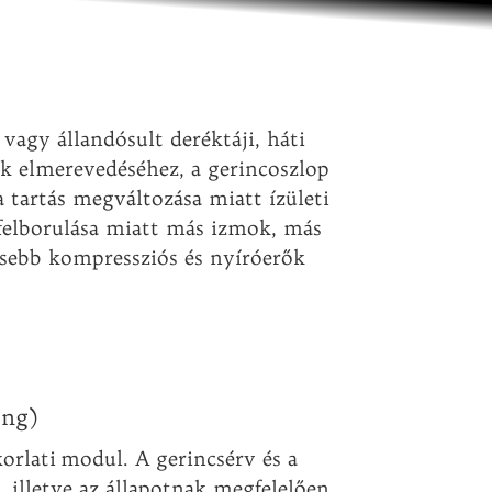
vagy állandósult deréktáji, háti
k elmerevedéséhez, a gerincoszlop
 tartás megváltozása miatt ízületi
 felborulása miatt más izmok, más
ősebb kompressziós és nyíróerők
ing)
rlati modul. A gerincsérv és a
, illetve az állapotnak megfelelően