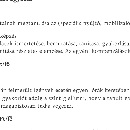
ainak megtanulása az (speciális nyújtó, mobilizáló
 képzés
latok ismertetése, bemutatása, tanítása, gyakorlása
anítása részletes elemzése. Az egyéni kompenzálások
t/fő
án felmerült igények esetén egyéni órák keretében 
n gyakorlót addig a szintig eljutni, hogy a tanult 
, magabiztosan tudja végezni.
Ft/fő