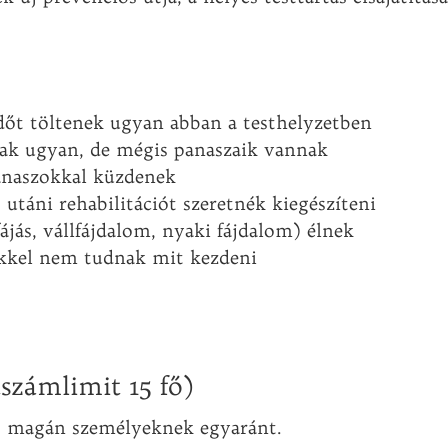
dőt töltenek ugyan abban a testhelyzetben
ak ugyan, de mégis panaszaik vannak
anaszokkal küzdenek
utáni rehabilitációt szeretnék kiegészíteni
jás, vállfájdalom, nyaki fájdalom) élnek
sükkel nem tudnak mit kezdeni
tszámlimit 15 fő)
s magán személyeknek egyaránt.