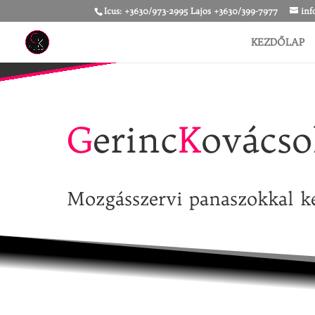
Icus: +3630/973-2995 Lajos +3630/399-7977
inf
KEZDŐLAP
G
erinc
K
ovácso
Mozgásszervi panaszokkal k