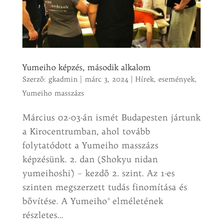
Yumeiho képzés, második alkalom
Szerző:
gkadmin
|
márc 3, 2024
|
Hírek, események
,
Yumeiho masszázs
Március 02-03-án ismét Budapesten jártunk
a Kirocentrumban, ahol tovább
folytatódott a Yumeiho masszázs
képzésünk. 2. dan (Shokyu nidan
yumeihoshi) – kezdő 2. szint. Az 1-es
szinten megszerzett tudás finomítása és
bővítése. A Yumeiho® elméletének
részletes...