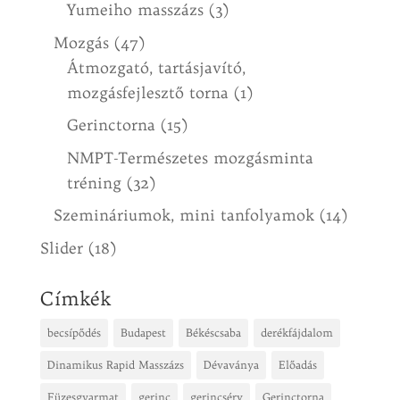
Yumeiho masszázs
(3)
Mozgás
(47)
Átmozgató, tartásjavító,
mozgásfejlesztő torna
(1)
Gerinctorna
(15)
NMPT-Természetes mozgásminta
tréning
(32)
Szemináriumok, mini tanfolyamok
(14)
Slider
(18)
Címkék
becsípődés
Budapest
Békéscsaba
derékfájdalom
Dinamikus Rapid Masszázs
Dévaványa
Előadás
Füzesgyarmat
gerinc
gerincsérv
Gerinctorna