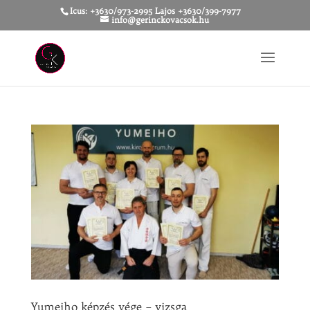
Icus: +3630/973-2995 Lajos +3630/399-7977
info@gerinckovacsok.hu
Yumeiho képzés vége – vizsga