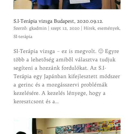
S.I-Terápia vizsga Budapest, 2020.09.12.
Szerző:
gkadmin
|
szept 12, 2020
|
Hírek, események
,
SI-terápia
SI-Terápia vizsga – ez is megvolt. 🙂 Egyre
több a lehetőség amiből választva tudjuk
segíteni a hozzánk fordulókat. Az S.I-
Terápia egy Japánban kifejlesztett módszer
a gerinc és a mozgásszervi problémák
kezelésére. A kezelés lényege, hogy a
keresztcsont és a...