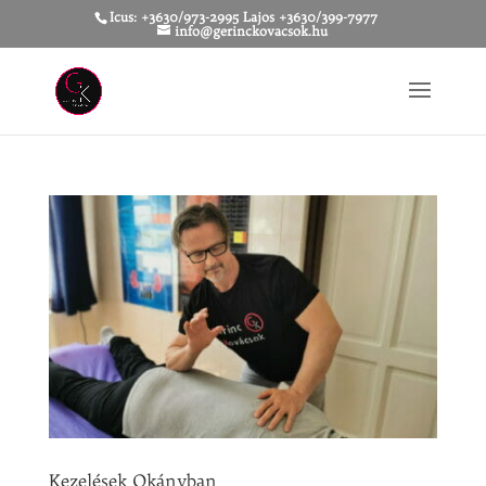
Icus: +3630/973-2995 Lajos +3630/399-7977
info@gerinckovacsok.hu
Kezelések Okányban