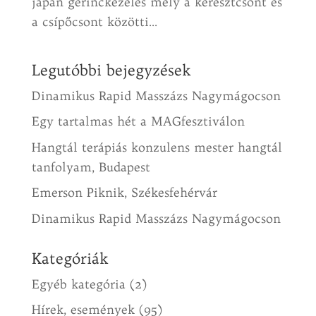
japán gerinckezelés mely a keresztcsont és
a csípőcsont közötti...
Legutóbbi bejegyzések
Dinamikus Rapid Masszázs Nagymágocson
Egy tartalmas hét a MAGfesztiválon
Hangtál terápiás konzulens mester hangtál
tanfolyam, Budapest
Emerson Piknik, Székesfehérvár
Dinamikus Rapid Masszázs Nagymágocson
Kategóriák
Egyéb kategória
(2)
Hírek, események
(95)