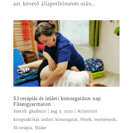
azt követő állapotfelmérés után...
S.I-terápiás és ízületi kimozgatásos nap
Füzesgyarmaton
Szerző:
gkadmin
|
aug 2, 2021
|
Atlantiszi
kiropraktikás ízületi kimozgatás
,
Hírek, események
,
SI-terápia
,
Slider