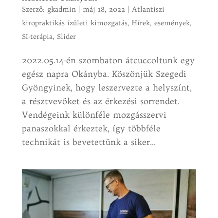
Szerző:
gkadmin
|
máj 18, 2022
|
Atlantiszi
kiropraktikás ízületi kimozgatás
,
Hírek, események
,
SI-terápia
,
Slider
2022.05.14-én szombaton átcuccoltunk egy
egész napra Okányba. Köszönjük Szegedi
Gyöngyinek, hogy leszervezte a helyszínt,
a résztvevőket és az érkezési sorrendet.
Vendégeink különféle mozgásszervi
panaszokkal érkeztek, így többféle
technikát is bevetettünk a siker...