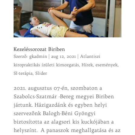
Kezeléssorozat Biriben
Szerző:
gkadmin
|
aug 12, 2021
|
Atlantiszi
kiropraktikás ízületi kimozgatás
,
Hírek, események
,
SI-terápia
,
Slider
2021. augusztus 07-én, szombaton a
Szabolcs-Szatmár -Bereg megyei Biriben
jártunk. Házigazdánk és egyben helyi
szervezőnk Balogh-Béni Gyöngyi
biztosította az alagsori kis kuckójában a
helyszínt. A panaszok meghallgatása és az