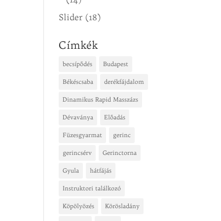
Slider
(18)
Címkék
becsípődés
Budapest
Békéscsaba
derékfájdalom
Dinamikus Rapid Masszázs
Dévaványa
Előadás
Füzesgyarmat
gerinc
gerincsérv
Gerinctorna
Gyula
hátfájás
Instruktori találkozó
Köpölyözés
Körösladány