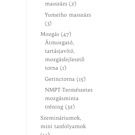
masszázs
(2)
Yumeiho masszázs
(3)
Mozgás
(47)
Átmozgató,
tartásjavító,
mozgásfejlesztő
torna
(1)
Gerinctorna
(15)
NMPT-Természetes
mozgásminta
tréning
(32)
Szemináriumok,
mini tanfolyamok
(14)