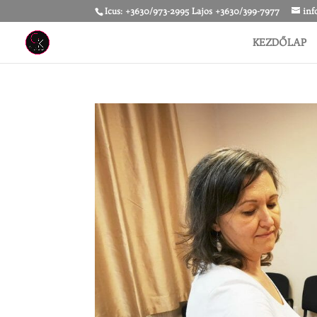
Icus: +3630/973-2995 Lajos +3630/399-7977
inf
KEZDŐLAP