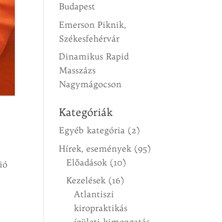
Budapest
Emerson Piknik,
Székesfehérvár
Dinamikus Rapid
Masszázs
Nagymágocson
Kategóriák
Egyéb kategória
(2)
Hírek, események
(95)
Előadások
(10)
ió
Kezelések
(16)
Atlantiszi
kiropraktikás
ízületi kimozgatás