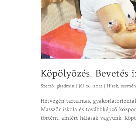
Köpölyözés. Bevetés i
Szerző:
gkadmin
|
júl 26, 2021
|
Hírek, esemé
Hétvégén tartalmas, gyakorlatorientá
Masszőr iskola és továbbképző közpo
történt, amiért hálásak vagyunk. Köpö