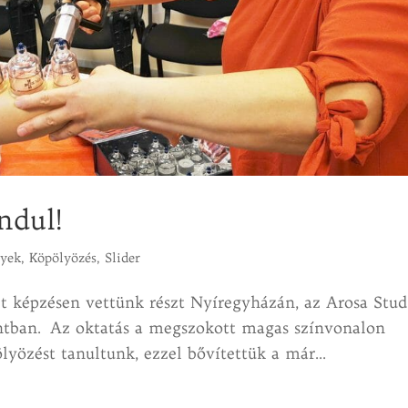
ndul!
nyek
,
Köpölyözés
,
Slider
lt képzésen vettünk részt Nyíregyházán, az Arosa Stud
ntban. Az oktatás a megszokott magas színvonalon
lyözést tanultunk, ezzel bővítettük a már...