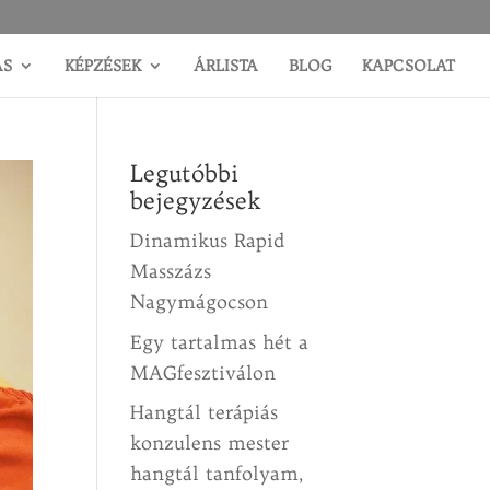
ÁS
KÉPZÉSEK
ÁRLISTA
BLOG
KAPCSOLAT
Legutóbbi
bejegyzések
Dinamikus Rapid
Masszázs
Nagymágocson
Egy tartalmas hét a
MAGfesztiválon
Hangtál terápiás
konzulens mester
hangtál tanfolyam,