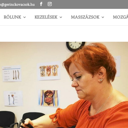
o@gerinckovacsok.hu
RÓLUNK
KEZELÉSEK
MASSZÁZSOK
MOZG