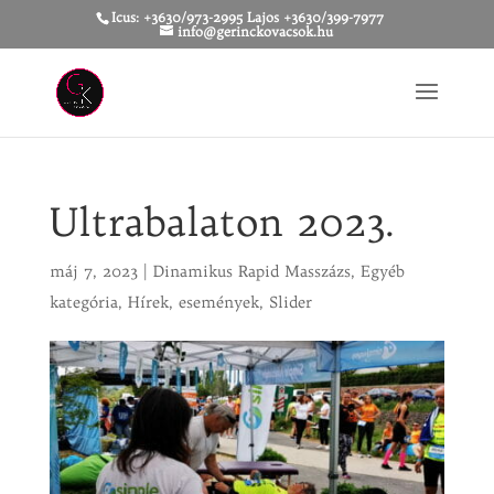
Icus: +3630/973-2995 Lajos +3630/399-7977
info@gerinckovacsok.hu
Ultrabalaton 2023.
máj 7, 2023
|
Dinamikus Rapid Masszázs
,
Egyéb
kategória
,
Hírek, események
,
Slider