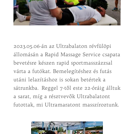
2023.05.06-án az Ultrabalaton révfülöpi
állomásán a Rapid Massage Service csapata
bevetésre készen rapid sportmasszázzsal
várta a futókat. Bemelegítéshez és futás
utáni lelazításhoz is sokan betértek a
sátrunkba. Reggel 7-től este 22-óráig álltuk
a sarat, míg a résztvevők Ultrabalatont
futottak, mi Ultramaratont masszíroztunk.