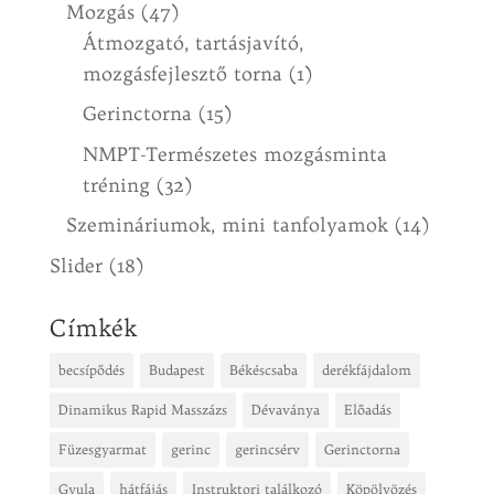
Mozgás
(47)
Átmozgató, tartásjavító,
mozgásfejlesztő torna
(1)
Gerinctorna
(15)
NMPT-Természetes mozgásminta
tréning
(32)
Szemináriumok, mini tanfolyamok
(14)
Slider
(18)
Címkék
becsípődés
Budapest
Békéscsaba
derékfájdalom
Dinamikus Rapid Masszázs
Dévaványa
Előadás
Füzesgyarmat
gerinc
gerincsérv
Gerinctorna
Gyula
hátfájás
Instruktori találkozó
Köpölyözés