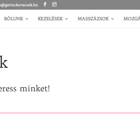
o@gerinckovacsok.hu
RÓLUNK
KEZELÉSEK
MASSZÁZSOK
MOZG
k
eress minket!