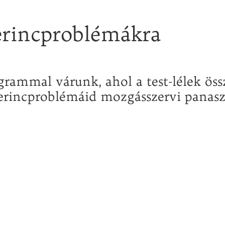
erincproblémákra
rammal várunk, ahol a test-lélek ös
 gerincproblémáid mozgásszervi panas