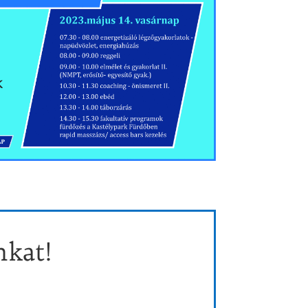
nkat!