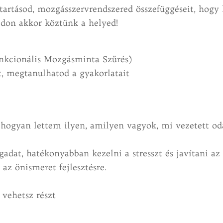
ttartásod, mozgásszervrendszered összefüggéseit, hog
idon akkor köztünk a helyed!
unkcionális Mozgásminta Szűrés)
, megtanulhatod a gyakorlatait
hogyan lettem ilyen, amilyen vagyok, mi vezetett odá
at, hatékonyabban kezelni a stresszt és javítani az e
az önismeret fejlesztésre.
 vehetsz részt