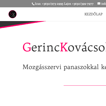
Icus: +3630/973-2995 Lajos +3630/399-7977
inf
KEZDŐLAP
G
erinc
K
ovácso
Mozgásszervi panaszokkal k