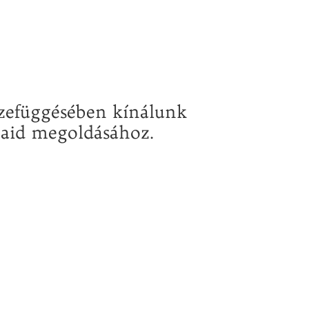
szefüggésében kínálunk
zaid megoldásához.