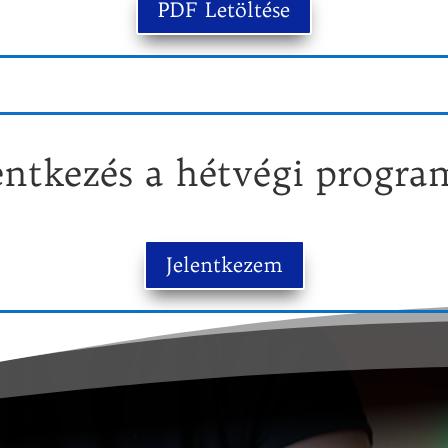
PDF Letöltése
entkezés a hétvégi progra
Jelentkezem