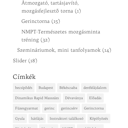
Átmozgató, tartásjavító,
mozgásfejlesztő torna
(1)
Gerinctorna
(15)
NMPT-Természetes mozgásminta
tréning
(32)
Szemináriumok, mini tanfolyamok
(14)
Slider
(18)
Címkék
becsípődés
Budapest
Békéscsaba
derékfájdalom
Dinamikus Rapid Masszázs
Dévaványa
Előadás
Füzesgyarmat
gerinc
gerincsérv
Gerinctorna
Gyula
hátfájás
Instruktori találkozó
Köpölyözés