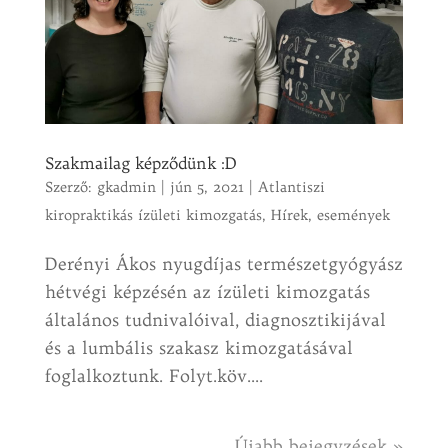
Szakmailag képződünk :D
Szerző:
gkadmin
|
jún 5, 2021
|
Atlantiszi
kiropraktikás ízületi kimozgatás
,
Hírek, események
Derényi Ákos nyugdíjas természetgyógyász
hétvégi képzésén az ízületi kimozgatás
általános tudnivalóival, diagnosztikijával
és a lumbális szakasz kimozgatásával
foglalkoztunk. Folyt.köv....
Újabb bejegyzések »