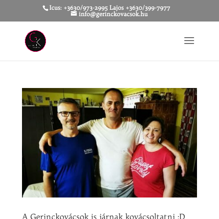
Icus: +3630/973-2995 Lajos +3630/399-7977
info@gerinckovacsok.hu
A Gerinckovácsok is járnak kovácsoltatni :D