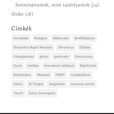
Szemináriumok, mini tanfolyamok
(14)
Slider
(18)
Címkék
becsípődés
Budapest
Békéscsaba
derékfájdalom
Dinamikus Rapid Masszázs
Dévaványa
Előadás
Füzesgyarmat
gerinc
gerincsérv
Gerinctorna
Gyula
hátfájás
Instruktori találkozó
Köpölyözés
Körösladány
Masszázs
NMPT
nyakfájdalom
Okány
SI-Terápia
Szeghalom
testtartás javítás
Vésztő
Ízületi kimozgatás