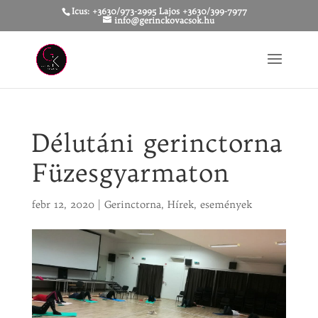
Icus: +3630/973-2995 Lajos +3630/399-7977
info@gerinckovacsok.hu
Délutáni gerinctorna
Füzesgyarmaton
febr 12, 2020
|
Gerinctorna
,
Hírek, események