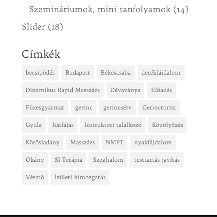
Szemináriumok, mini tanfolyamok
(14)
Slider
(18)
Címkék
becsípődés
Budapest
Békéscsaba
derékfájdalom
Dinamikus Rapid Masszázs
Dévaványa
Előadás
Füzesgyarmat
gerinc
gerincsérv
Gerinctorna
Gyula
hátfájás
Instruktori találkozó
Köpölyözés
Körösladány
Masszázs
NMPT
nyakfájdalom
Okány
SI-Terápia
Szeghalom
testtartás javítás
Vésztő
Ízületi kimozgatás