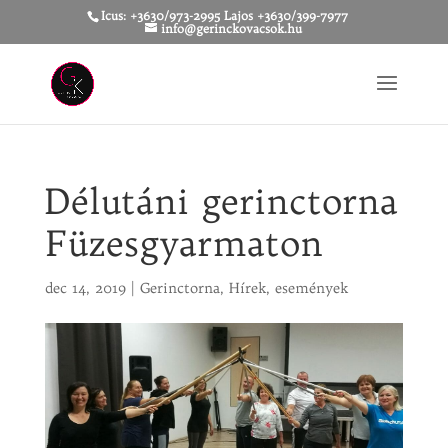
Icus: +3630/973-2995 Lajos +3630/399-7977
info@gerinckovacsok.hu
Délutáni gerinctorna
Füzesgyarmaton
dec 14, 2019
|
Gerinctorna
,
Hírek, események