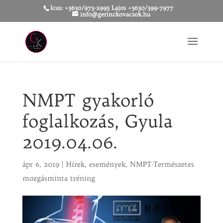
Icus: +3630/973-2995 Lajos +3630/399-7977
info@gerinckovacsok.hu
NMPT gyakorló
foglalkozás, Gyula
2019.04.06.
ápr 6, 2019
|
Hírek, események
,
NMPT-Természetes
mozgásminta tréning