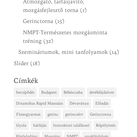
Átmozgató, tartásjavító,
mozgásfejlesztő torna
(1)
Gerinctorna
(15)
NMPT-Természetes mozgásminta
tréning
(32)
Szemináriumok, mini tanfolyamok
(14)
Slider
(18)
Címkék
becsípődés
Budapest
Békéscsaba
derékfájdalom
Dinamikus Rapid Masszázs
Dévaványa
Előadás
Füzesgyarmat
gerinc
gerincsérv
Gerinctorna
Gyula
hátfájás
Instruktori találkozó
Köpölyözés
Körösladány
Masszázs
NMPT
nyakfájdalom