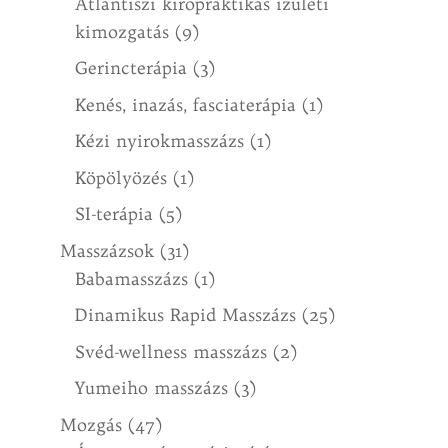
Atlantiszi kiropraktikás ízületi
kimozgatás
(9)
Gerincterápia
(3)
Kenés, inazás, fasciaterápia
(1)
Kézi nyirokmasszázs
(1)
Köpölyözés
(1)
SI-terápia
(5)
Masszázsok
(31)
Babamasszázs
(1)
Dinamikus Rapid Masszázs
(25)
Svéd-wellness masszázs
(2)
Yumeiho masszázs
(3)
Mozgás
(47)