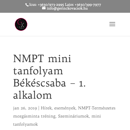
Icus: +3630/973-2995 Lajos +3630/399-7977
info@gerinckovacsok.hu
NMPT mini
tanfolyam
Békéscsaba – 1.
alkalom
jan 26, 2019
|
Hírek, események
,
NMPT-Természetes
mozgásminta tréning
,
Szemináriumok, mini
tanfolyamok